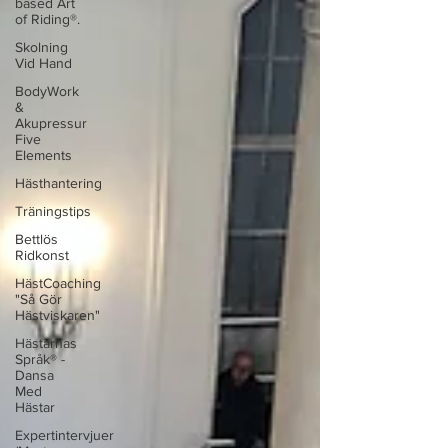
based Art
of Riding®.
Skolning
Vid Hand
BodyWork
&
Akupressur
Five
Elements
Hästhantering
Träningstips
Bettlös
Ridkonst
HästCoaching
"Så Gör
Hästviskaren"
Hästarnas
Språk® -
Dansa
Med
Hästar
Expertintervjuer