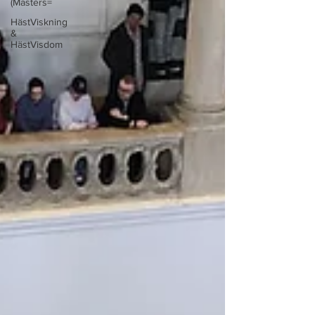
(Masters=
HästViskning
&
HästVisdom