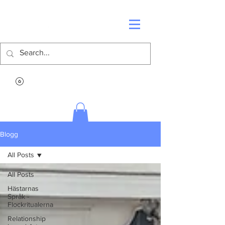
Blogg
All Posts
All Posts
Hästarnas
Språk -
Flockritualerna
Relationship