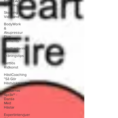
based Art
of Riding®.
Skolning
Vid Hand
BodyWork
&
Akupressur
Five
Elements
Hästhantering
Träningstips
Bettlös
Ridkonst
HästCoaching
"Så Gör
Hästviskaren"
Hästarnas
Språk® -
Dansa
Med
Hästar
Expertintervjuer