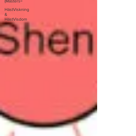
(Masters=
HästViskning
&
HästVisdom