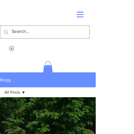
Blogg
All Posts
All Posts
Hästarnas
Språk -
Flockritualerna
Relationship