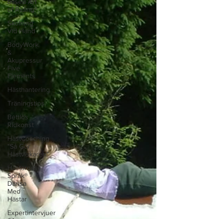
based Art
of Riding®.
Skolning
Vid Hand
BodyWork
&
Akupressur
Five
Elements
Hästhantering
Träningstips
Bettlös
Ridkonst
HästCoaching
"Så Gör
Hästviskaren"
Hästarnas
Språk® -
Dansa
Med
Hästar
Expertintervjuer