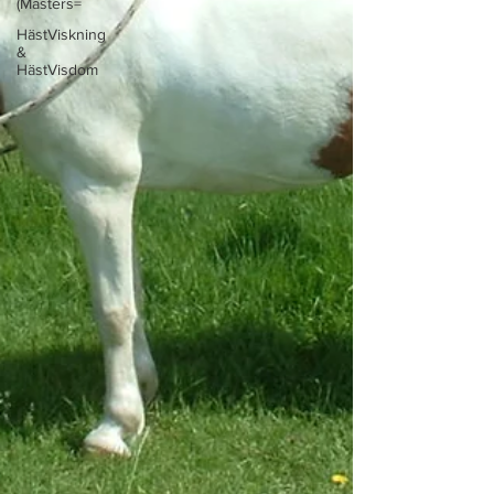
(Masters=
HästViskning
&
HästVisdom