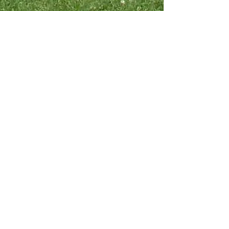
Anneli Westlund
22 juni 2015
6 min läsning
Hästarnas Språk -Flockritualerna
Hur Du Får Hästen Att Frivilligt Följa Din
Ledning
Frivilligt ledarskap.Så triggar du hästen att frivilligt
följa din ledning genom att använda dig av
hästarnas eget språk - Flockritualerna.