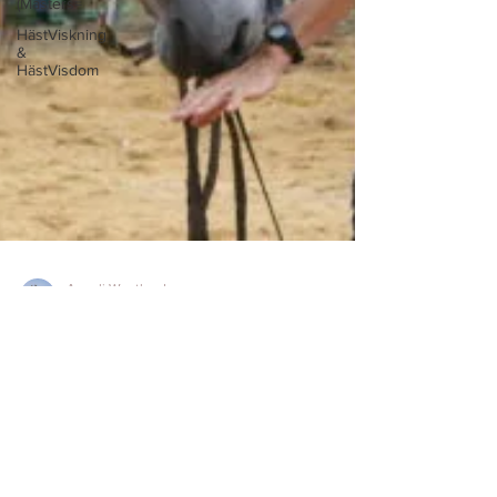
(Masters=
HästViskning
&
HästVisdom
Anneli Westlund
17 okt. 2017
14 min läsning
Expertintervjuer (Masters=
Hos Frédéric Pignon
Hos Frédéric Pignon Frankrike, unghingstkurs