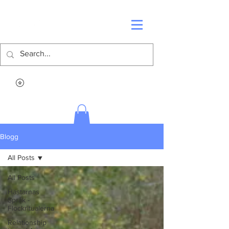
Blogg
All Posts
All Posts
Hästarnas
Språk -
Flockritualerna
Relationship