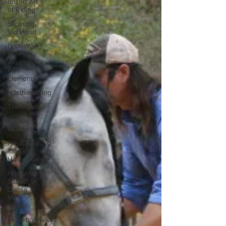
based Art
of Riding®.
Skolning
Vid Hand
BodyWork
&
Akupressur
Five
Elements
Hästhantering
Träningstips
Bettlös
Ridkonst
HästCoaching
"Så Gör
Hästviskaren"
Hästarnas
Språk® -
Dansa
Med
Hästar
Expertintervjuer