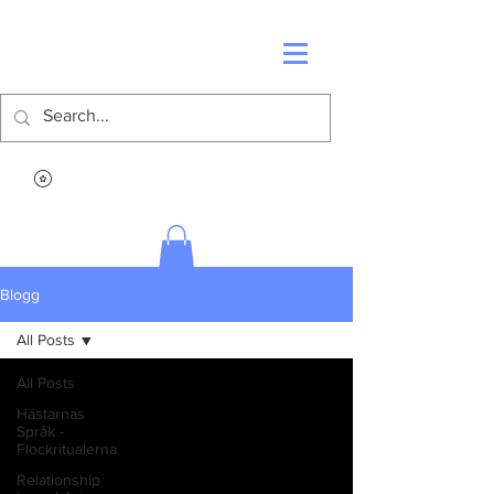
Blogg
All Posts
All Posts
Hästarnas
Språk -
Flockritualerna
Relationship