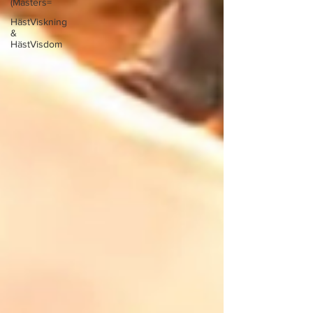
(Masters=
HästViskning
&
HästVisdom