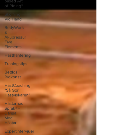
based Art
of Riding®.
Skolning
Vid Hand
BodyWork
&
Akupressur
Five
Elements
Hästhantering
Träningstips
Bettlös
Ridkonst
HästCoaching
"Så Gör
Hästviskaren"
Hästarnas
Språk® -
Dansa
Med
Hästar
Expertintervjuer