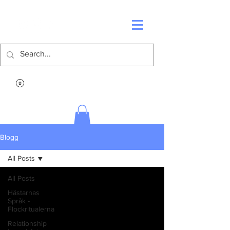
Blogg
All Posts
All Posts
Hästarnas
Språk -
Flockritualerna
Relationship