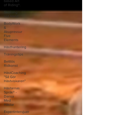
based Art
of Riding®.
Skolning
Vid Hand
BodyWork
&
Akupressur
Five
Elements
Hästhantering
Träningstips
Bettlös
Ridkonst
HästCoaching
"Så Gör
Hästviskaren"
Hästarnas
Språk® -
Dansa
Med
Hästar
Expertintervjuer