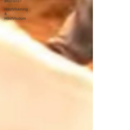
(Masters=
HästViskning
&
HästVisdom