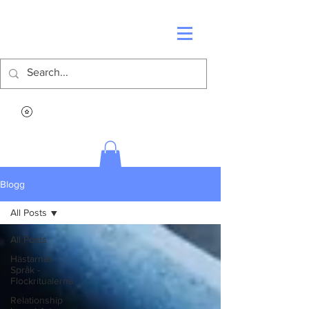
Blogg
All Posts
All Posts
Hästarnas
Språk -
Flockritualerna
Relationship