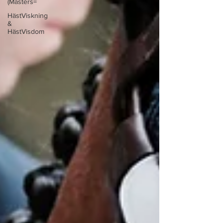
(Masters=
HästViskning
&
HästVisdom