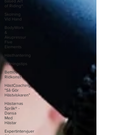
based Art
of Riding®.
Skolning
Vid Hand
BodyWork
&
Akupressur
Five
Elements
Hästhantering
Träningstips
Bettlös
Ridkonst
HästCoaching
"Så Gör
Hästviskaren"
Hästarnas
Språk® -
Dansa
Med
Hästar
Expertintervjuer