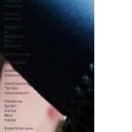
based Art
of Riding®.
Skolning
Vid Hand
BodyWork
&
Akupressur
Five
Elements
Hästhantering
Träningstips
Bettlös
Ridkonst
HästCoaching
"Så Gör
Hästviskaren"
Hästarnas
Språk® -
Dansa
Med
Hästar
Expertintervjuer