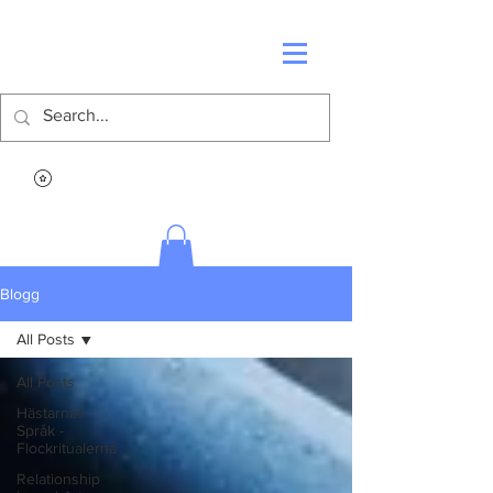
Blogg
All Posts
All Posts
Hästarnas
Språk -
Flockritualerna
Relationship