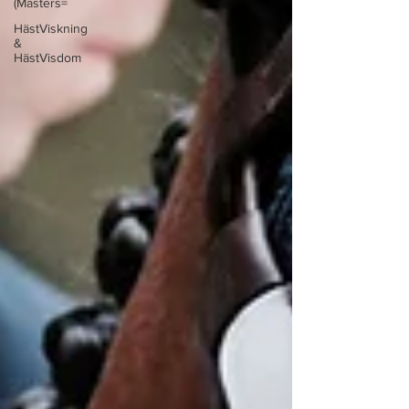
(Masters=
HästViskning
&
HästVisdom