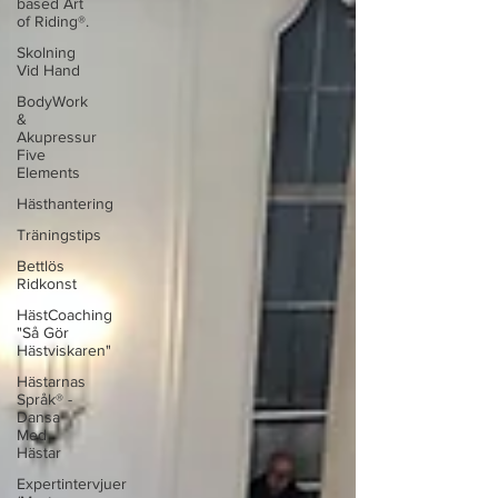
based Art
of Riding®.
Skolning
Vid Hand
BodyWork
&
Akupressur
Five
Elements
Hästhantering
Träningstips
Bettlös
Ridkonst
HästCoaching
"Så Gör
Hästviskaren"
Hästarnas
Språk® -
Dansa
Med
Hästar
Expertintervjuer