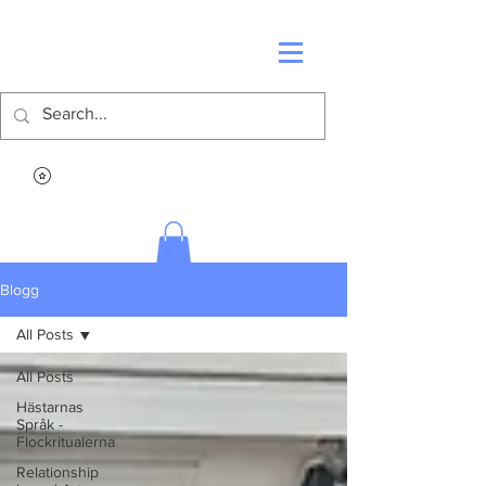
Blogg
All Posts
All Posts
Hästarnas
Språk -
Flockritualerna
Relationship