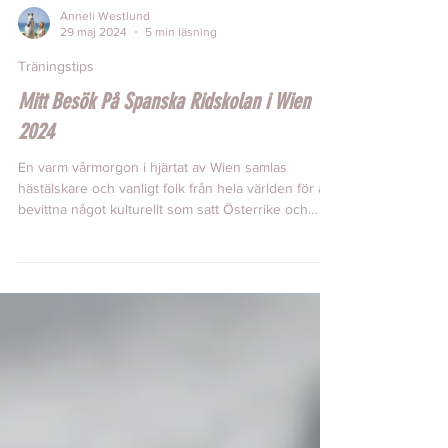
Anneli Westlund
29 maj 2024
5 min läsning
Träningstips
Mitt Besök På Spanska Ridskolan i Wien
2024
En varm vårmorgon i hjärtat av Wien samlas
hästälskare och vanligt folk från hela världen för att
bevittna något kulturellt som satt Österrike och
Wien på kartan – Spanska ridskolan, en magisk
plats där klassisk dressyr lyser upp världens
vackraste och påkostade inomhusarena med
elegans och precision. Men vad är det egentligen
som gör denna institution så speciell och varför
fortsätter den att fascinera människor genom
århundradena? Här delar jag med mig av min
oförglömliga u