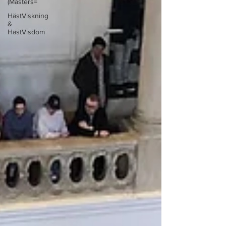
(Masters=
HästViskning
&
HästVisdom