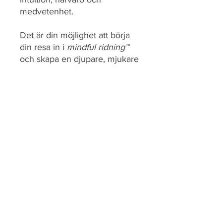
medvetenhet.
Det är din möjlighet att börja
din resa in i
mindful ridning™
och skapa en djupare, mjukare
och mer autentisk relation och
ridning med din häst.
Välkommen att ta första steget
in i en ridning som bygger på
närvaro, energi, balans, känsla
och äkta connection.
12 st pdf-filer, ljudfiler och
workbook som kan skrivas ut
eller läsas på mobil, en
medveten resa i kontakt med
hästen.