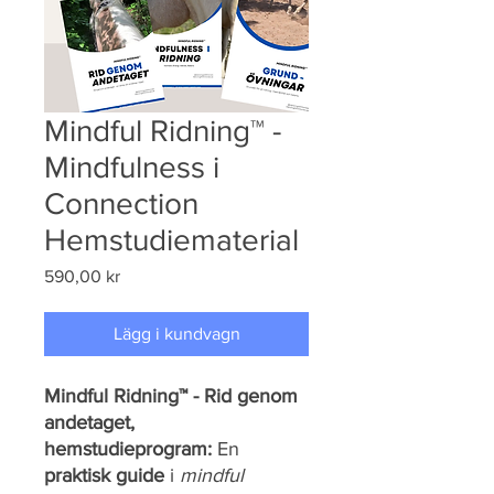
Mindful Ridning™ -
Mindfulness i
Connection
Hemstudiematerial
Pris
590,00 kr
Lägg i kundvagn
Mindful Ridning™ - Rid genom
andetaget,
hemstudieprogram:
En
praktisk guide
i
mindful