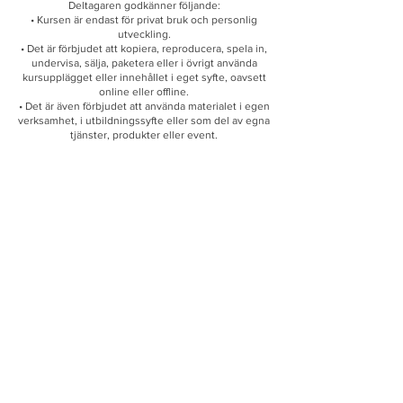
Deltagaren godkänner följande:
• Kursen är endast för privat bruk och personlig
utveckling.
• Det är förbjudet att kopiera, reproducera, spela in,
undervisa, sälja, paketera eller i övrigt använda
kursupplägget eller innehållet i eget syfte, oavsett
online eller offline.
• Det är även förbjudet att använda materialet i egen
verksamhet, i utbildningssyfte eller som del av egna
tjänster, produkter eller event.
Överträdelse av upphovsrätt beivras och betraktas
som intrång.
Foto & rättigheter
• Filmning eller fotografering är inte tillåtet utan
arrangörens godkännande.
• Om arrangören fotograferar eventet kan
deltagaren bli tillfrågad om samtycke innan
publicering.
Mat och allergier
• Fika och lunch kan ingå (anges på bokningssidan).
• Eventuella matallergier ska anges vid bokning.
Genom att boka och betala accepterar deltagaren