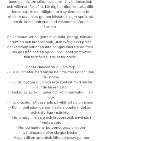
band där hästen söker oss, dras till vårt ledarskap
och väljer att följa fritt. Lär dig hur djup kontakt, tillit,
ledarskap, fokus, villighet och synkroniserade
rörelser utvecklas genom hästarnas eget språk, så
som de kommunicerar med varandra inbördes i
flocken.
En kommunikation genom kontakt, energi, närvaro,
intention och kroppsspråk, utan tvång eller press,
där kommunikationen inte tvingas eller tränas fram,
utan ges från hästen själv. En villighet som växer
från förståelse istället för press.
Under clinicen får du lära dig:
- Hur du arbetar med hästar helt fria från början utan
utrustning
- Hur du bygger djup och äkta kontakt med hästar
- Hur du läser hästar
- Hästarnas språk, ritualer och kommunikation i en
flock
- Flockritualerna® baserade på vildhästars principer
- Kommunikation genom hästars uppförandekod
och naturliga instinkter
- Hur energi, närvaro och kroppsspråk används i
frihetsarbete
- Hur du hanterar beteendeproblem som
påträngande eller skygga hästar
- Vägen till en autentisk frihetsdressyr genom