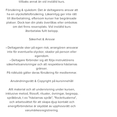
tillbaks annat än vid inställd kurs.
Försäkring & sjukdom: Det är deltagarens ansvar att
ha en olycksfallsförsäkring. Läkarintyg ger inte rätt
till återbetalning, eftersom kurser har begränsade
platser. Dock kan din plats överlåtas eller ombokas
om det finns reservplats. Vid inställd kurs
återbetalas fullt belopp.
Säkerhet & Ansvar
• Deltagande sker på egen risk; arrangören ansvarar
inte för eventuella olyckor, skador på person eller
egendom.
• Deltagare förbinder sig att följa instruktörens
säkerhetsanvisningar och att respektera hästarnas
gränser.
På ridklubb gäller deras försäkring för medlemmar.
Användningsrätt & Copyright på kursinnehåll
Allt material och all undervisning under kursen,
inklusive metod, filosofi, ritualer, övningar, begrepp,
språkbruk, t ex "hästarnas språk", "flockritualerna",
och arbetssättet för att skapa djup kontakt och
energiförbindelse är skyddat av upphovsrätt och
varumärkesregistrering.