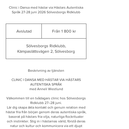
Clinic i Dansa med hästar via Hästars Autentiska
Språk 27-28 juni 2026 Sölvesborgs Ridklubb
Från
1 800
Avslutad
A
Från 1 800 kr
svenska
kronor
v
s
Sölvesborgs Ridklubb,
l
Kämpaslättsvägen 2, Sölvesborg
u
t
a
d
Beskrivning av tjänsten
CLINIC I DANSA MED HÄSTAR VIA HÄSTARS
AUTENTISKA SPRÅK
med Anneli Westlund
Välkommen till en tvådagars clinic hos Sölvesborgs
Ridklubb 27–28 juni.
Lär dig skapa äkta kontakt och genuin relation med
hästar fria från början genom deras autentiska språk,
baserat på hästars fria vilja, naturliga flockritualer
och instinkter. Stig in i hästarnas värld, förstå deras
natur och kultur och kommunicera via ett djupt