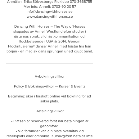
Anmälan: Erika Sölvesborgs Ridklubb 070-3668755
Mer info: Anneli: 0703-90 00 57
info@dancingwithhorses.se
www.dancingwithhorses.se
Dancing With Horses – The Way of Horses
skapades av Anneli Westlund efter studier i
hästarnas språk, vildhästkommunikation och
flockbeteende i USA år 2014. Genom
Flockritualerna® dansar Anneli med hästar fria från
början - en magisk dans sprungen ur ett djupt band.
Avbokningsvillkor
Policy & Bokningsvillkor — Kurser & Events
Betalning: sker i förskott online vid bokning för att
säkra plats.
Betalningsvillkor
• Platsen är reserverad först när betalningen är
genomförd.
• Vid förhinder kan din plats överlåtas vid
reservplats eller ombokas. Kursavgiften betalas inte